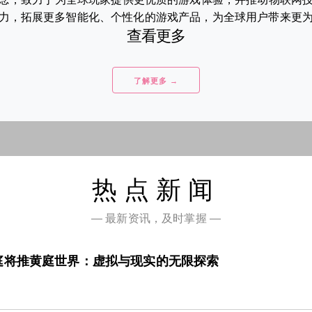
力，拓展更多智能化、个性化的游戏产品，为全球用户带来更为丰富
查看更多
了解更多 →
热点新闻
— 最新资讯，及时掌握 —
庭将推黄庭世界：虚拟与现实的无限探索