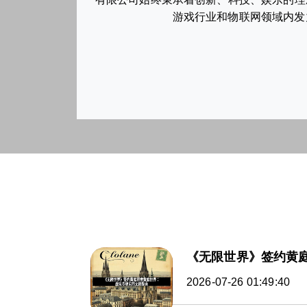
游戏行业和物联网领域内发
《无限世界》签约黄
2026-07-26 01:49:40