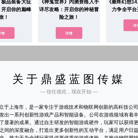
》极品装备大征
《神鬼世界》内测资格入手
《最终幻想1
，开启你的巅峰
详尽攻略：开启你的神秘冒
力争全平台
旅！
险之旅！
详
详情
详情
关于鼎盛蓝图传媒
— 信任彼此，现在开始 —
立于上海市，是一家专注于游戏技术和物联网创新的高科技公
发出一系列创新性游戏产品和智能设备。公司在游戏领域有着
了显著的成果。通过自主研发的智能游戏硬件，玩家可以获得
之间的深度融合，打造出更多创新性的互动平台，满足用户日
念，致力于为全球玩家提供更优质的游戏体验，并推动物联网