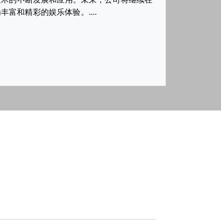
和精彩的娱乐体验。....